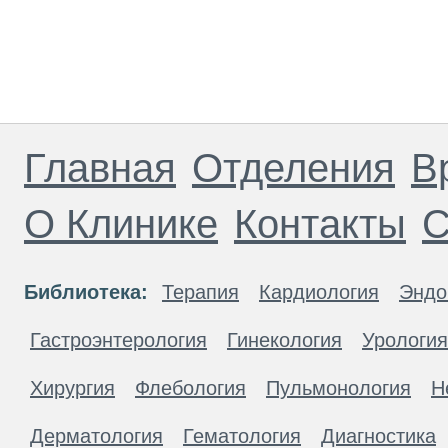
Главная
Отделения
В
О Клинике
Контакты
С
Библиотека:
Терапия
Кардиология
Эндо
Гастроэнтерология
Гинекология
Урология
Хирургия
Флебология
Пульмонология
Н
Дерматология
Гематология
Диагностика