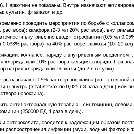
а). Наркотики не показаны. Внутрь назначают активирова
ы: сульгин, фталазол и др.
временно проводить мероприятия по борьбе с коллапсо
% раствора); камфора (2-3 мл 20% раствора), внутримы
аточности внутривенно вводят строфантин (0,5 мл 0,05%
л 0,033% раствора) на 40% растворе глюкозы (10- 20 м
икации, коллапсе, наряду с внутривенным введением гл
ия хлорида или 10% раствора кальция хлорида. При зна
р натрия хлорида или глюкозы (до 2 л в сутки).
трь назначают 0,5% раствор новокаина (по 1 столовой ло
азин) внутрь (в таблетках по 0,025 г 3 раза в день) или
аствора новокаина).
ть антибактериальную терапию - синтомицин, левомицети
омицин (250000 ЕД 4 раза в день).
ак и энтероколита, сводится к надлежащим образом пост
 распространения инфекции (мухи, водный фактор и т. 