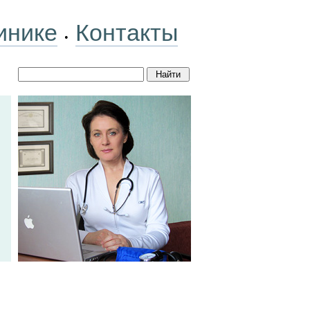
инике
Контакты
•