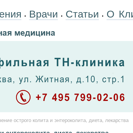
ения
Врачи
Статьи
О Кл
•
•
•
чение острого колита и энтероколита, диета, лекарства