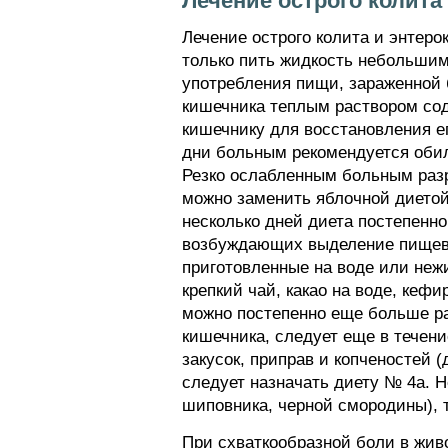
Лечение острого колита 
Лечение острого колита и энтеро
только пить жидкость небольшим
употребления пищи, зараженной 
кишечника теплым раствором сод
кишечнику для восстановления ег
дни больным рекомендуется обил
Резко ослабленным больным разре
можно заменить яблочной диетой 
несколько дней диета постепенн
возбуждающих выделение пищевар
приготовленные на воде или неж
крепкий чай, какао на воде, кеф
можно постепенно еще больше ра
кишечника, следует еще в течени
закусок, приправ и копченостей 
следует назначать диету № 4а. 
шиповника, черной смородины), 
При схваткообразной боли в жив