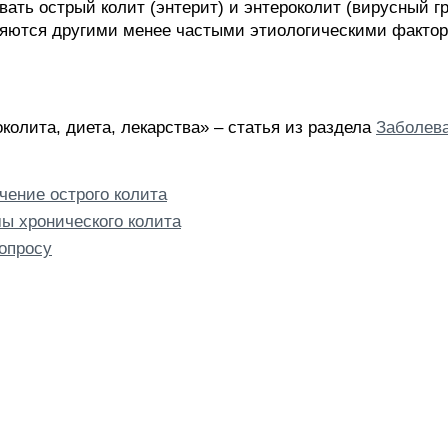
ть острый колит (энтерит) и энтероколит (вирусный грип
яются другими менее частыми этиологическими фактора
околита, диета, лекарства» – статья из раздела
Заболев
чение острого колита
ы хронического колита
опросу