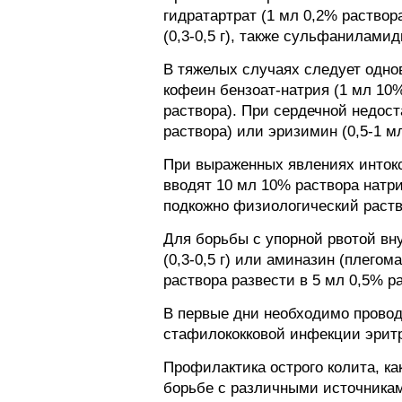
гидратартрат (1 мл 0,2% раствор
(0,3-0,5 г), также сульфаниламид
В тяжелых случаях следует одно
кофеин бензоат-натрия (1 мл 10
раствора). При сердечной недост
раствора) или эризимин (0,5-1 м
При выраженных явлениях интокс
вводят 10 мл 10% раствора натр
подкожно физиологический раство
Для борьбы с упорной рвотой вну
(0,3-0,5 г) или аминазин (плегом
раствора развести в 5 мл 0,5% р
В первые дни необходимо проводи
стафилококковой инфекции эритр
Профилактика острого колита, к
борьбе с различными источниками