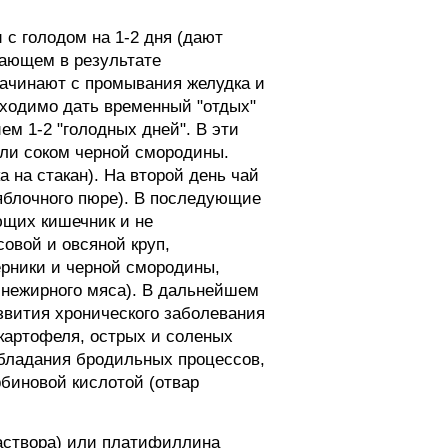
 с голодом на 1-2 дня (дают
кающем в результате
начинают с промывания желудка и
бходимо дать временный "отдых"
ем 1-2 "голодных дней". В эти
или соком черной смородины.
 на стакан). На второй день чай
 яблочного пюре). В последующие
ющих кишечник и не
овой и овсяной круп,
ерники и черной смородины,
з нежирного мяса). В дальнейшем
звития хронического заболевания
 картофеля, острых и соленых
еобладания бродильных процессов,
биновой кислотой (отвар
раствора) или платифиллина