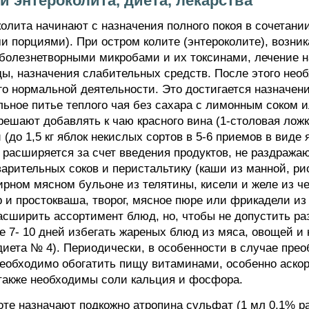
и энтероколита, диета, лекарства
колита начинают с назначения полного покоя в сочетании
и порциями). При остром колите (энтероколите), возни
болезнетворными микробами и их токсинами, лечение 
ы, назначения слабительных средств. После этого нео
о нормальной деятельности. Это достигается назначени
ьное питье теплого чая без сахара с лимонным соком 
шают добавлять к чаю красного вина (1-столовая ложка
(до 1,5 кг яблок некислых сортов в 5-6 приемов в виде
о расширяется за счет введения продуктов, не раздража
ительных соков и перистальтику (каши из манной, рис
ирном мясном бульоне из телятины, кисели и желе из ч
ир и простокваша, творог, мясное пюре или фрикадели и
сширить ассортимент блюд, но, чтобы не допустить ра
е 7- 10 дней избегать жареных блюд из мяса, овощей и
(диета № 4). Периодически, в особенности в случае пр
Необходимо обогатить пищу витаминами, особенно аскор
также необходимы соли кальция и фосфора.
оте назначают подкожно атропина сульфат (1 мл 0,1% 