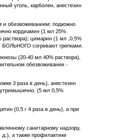
нный уголь, карболен, анестезин
м и обезвоживанием: подкожно
шечно кордиамин (1 мл 25%
 раствора); цимарин (1 мл ,0,5%
л). БОЛЬНОГО согревают грелками.
юкозы (20-40 мл 40% раствора),
чительном обезвоживании -
жке 3 раза в день), анестезин
 внутримышечно. (5 мл 0,5%
н (0,5 г 4 раза в день), а при
авленному санитарному надзору,
д.), а также профилактике