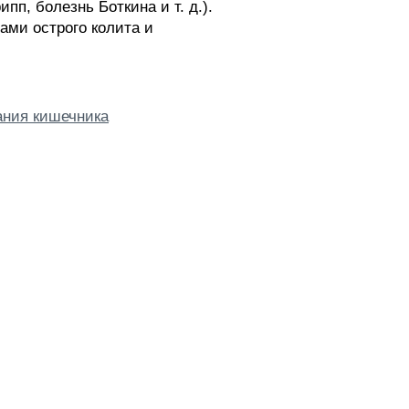
п, болезнь Боткина и т. д.).
ми острого колита и
ания кишечника