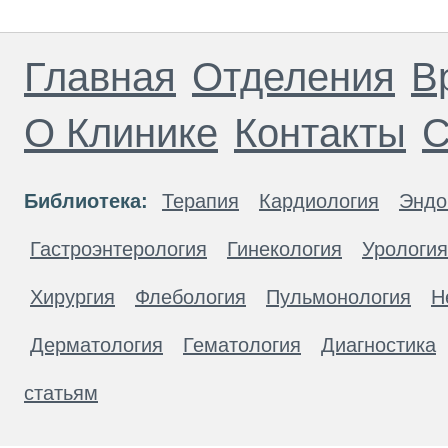
Главная
Отделения
В
О Клинике
Контакты
С
Библиотека:
Терапия
Кардиология
Эндо
Гастроэнтерология
Гинекология
Урология
Хирургия
Флебология
Пульмонология
Н
Дерматология
Гематология
Диагностика
статьям