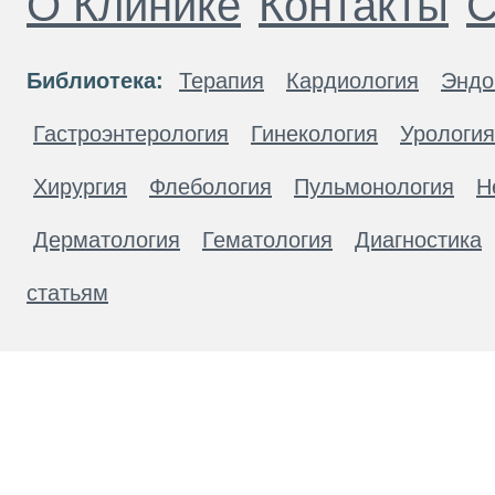
О Клинике
Контакты
С
Библиотека:
Терапия
Кардиология
Эндо
Гастроэнтерология
Гинекология
Урология
Хирургия
Флебология
Пульмонология
Н
Дерматология
Гематология
Диагностика
статьям
Материалы, размещенные на данной странице
публичной офертой. Посетители сайта не дол
рекомендаций. ООО «ТН-Клиника» не несёт о