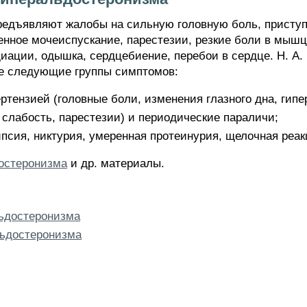
редъявляют жалобы на сильную головную боль, присту
щенное мочеиспускание, парестезии, резкие боли в мыш
иации, одышка, сердцебиение, перебои в сердце. Н. А.
е следующие группы симптомов:
ртензией (головные боли, изменения глазного дна, гипе
лабость, парестезии) и периодические параличи;
псия, никтурия, умеренная протеинурия, щелочная реак
остеронизма
и др. материалы.
льдостеронизма
льдостеронизма