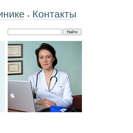
инике
Контакты
•