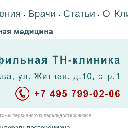
ения
Врачи
Статьи
О Кл
•
•
•
томы первичного гиперальдостеронизма
гиперальдостеронизма