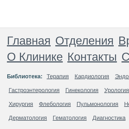
Главная
Отделения
В
О Клинике
Контакты
С
Библиотека:
Терапия
Кардиология
Эндо
Гастроэнтерология
Гинекология
Урология
Хирургия
Флебология
Пульмонология
Н
Дерматология
Гематология
Диагностика