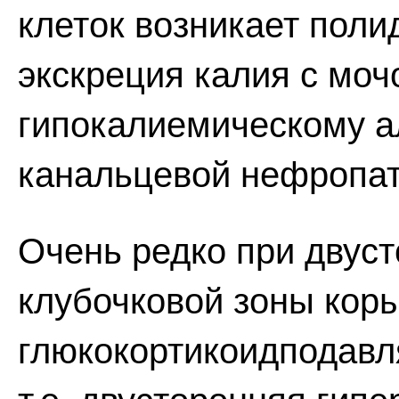
клеток возникает пол
экскреция калия с моч
гипокалиемическому а
канальцевой нефропат
Очень редко при двус
клубочковой зоны кор
глюкокортикоидподавл