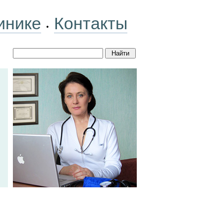
инике
Контакты
•