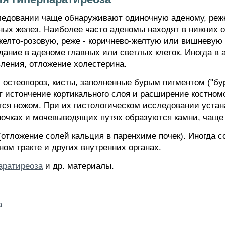
ледовании чаще обнаруживают одиночную аденому, реж
ных желез. Наиболее часто аденомы находят в нижних 
желто-розовую, реже - коричнево-желтую или вишневую 
ание в аденоме главных или светлых клеток. Иногда в
вления, отложение холестерина.
остеопороз, кисты, заполненные бурым пигментом ("бур
т истончение кортикального слоя и расширение костномо
утся ножом. При их гистологическом исследовании уста
 почках и мочевыводящих путях образуются камни, чаще
(отложение солей кальция в паренхиме почек). Иногда 
ном тракте и других внутренних органах.
аратиреоза
и др. материалы.
а