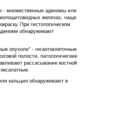
е - множественные аденомы или
околощитовидных железах, чаще
окраску. При гистологическом
 аденоме обнаруживают
ые опухоли" - гигантоклеточные
зговой полости, патологические
навливают рассасывание костной
 оксалатные.
соли кальция обнаруживают в