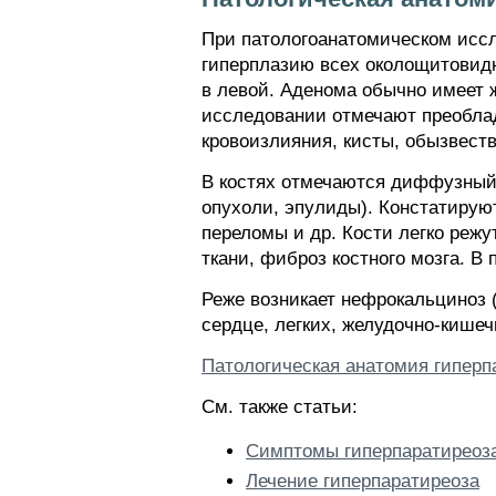
При патологоанатомическом исс
гиперплазию всех околощитовид
в левой. Аденома обычно имеет 
исследовании отмечают преоблад
кровоизлияния, кисты, обызвест
В костях отмечаются диффузный 
опухоли, эпулиды). Констатирую
переломы и др. Кости легко реж
ткани, фиброз костного мозга. В
Реже возникает нефрокальциноз 
сердце, легких, желудочно-кишеч
Патологическая анатомия гиперп
См. также статьи:
Симптомы гиперпаратиреоз
Лечение гиперпаратиреоза