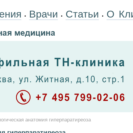
ения
Врачи
Статьи
О Кл
•
•
•
огическая анатомия гиперпаратиреоза
ия гиперпаратиреоза