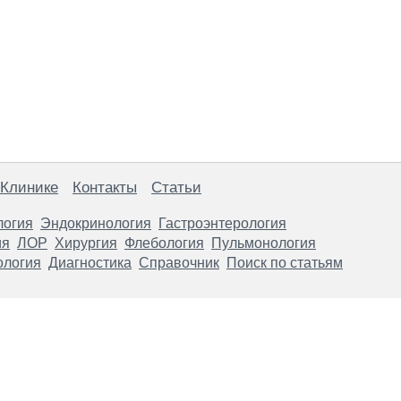
 Клинике
Контакты
Статьи
логия
Эндокринология
Гастроэнтерология
ия
ЛОР
Хирургия
Флебология
Пульмонология
ология
Диагностика
Справочник
Поиск по статьям
анице, носят информационный характер и не являются публичной
х рекомендаций. ООО «ТН-Клиника» не несёт ответственности за в
 информации, размещенной на данной странице.