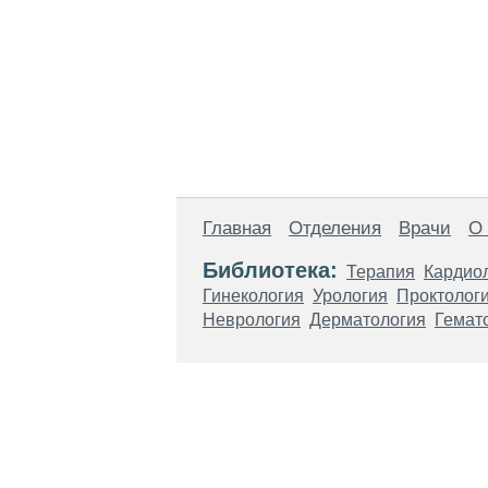
Главная
Отделения
Врачи
О
Библиотека:
Терапия
Кардио
Гинекология
Урология
Проктолог
Неврология
Дерматология
Гемат
Материалы, размещенные на данной стр
использовать их в качестве медицински
возникшие в результате использования