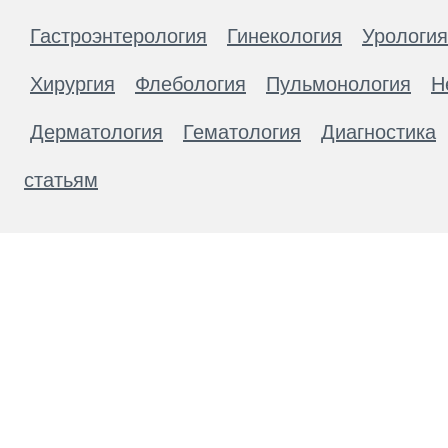
Гастроэнтерология
Гинекология
Урология
Хирургия
Флебология
Пульмонология
Н
Дерматология
Гематология
Диагностика
статьям
Материалы, размещенные на данной странице
публичной офертой. Посетители сайта не дол
рекомендаций. ООО «ТН-Клиника» не несёт о
возникшие в результате использования инфо
ЕСТЬ ПРОТИВОПОКАЗАН