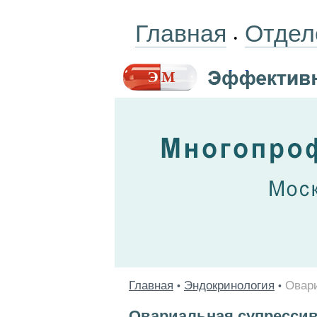
Главная
Отдел
•
Главная
Эндокринология
Овари
•
•
Овариальная супрессив