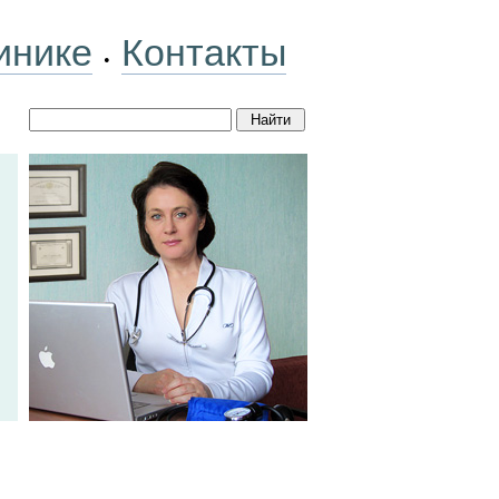
инике
Контакты
•