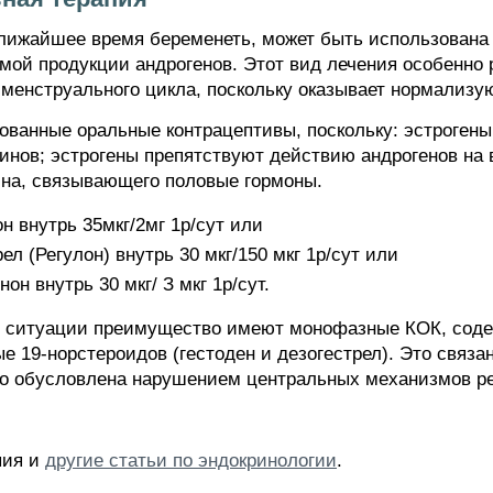
лижайшее время беременеть, может быть использована
мой продукции андрогенов. Этот вид лечения особенно
менструального цикла, поскольку оказывает нормализу
анные оральные контрацептивы, поскольку: эстрогены 
инов; эстрогены препятствуют действию андрогенов на
ина, связывающего половые гормоны.
 внутрь 35мкг/2мг 1р/сут или
л (Регулон) внутрь 30 мкг/150 мкг 1р/сут или
н внутрь 30 мкг/ З мкг 1р/сут.
й ситуации преимущество имеют монофазные КОК, соде
е 19-норстероидов (гестоден и дезогестрел). Это связан
ко обусловлена нарушением центральных механизмов р
пия и
другие статьи по эндокринологии
.