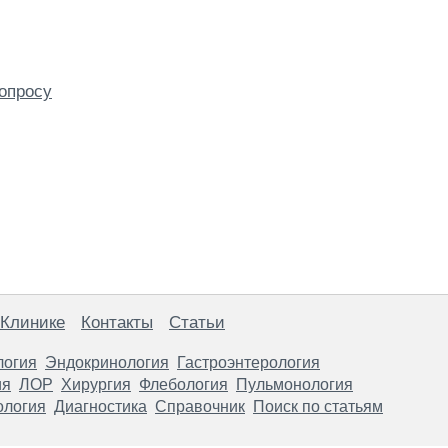
опросу
 Клинике
Контакты
Статьи
логия
Эндокринология
Гастроэнтерология
ия
ЛОР
Хирургия
Флебология
Пульмонология
ология
Диагностика
Справочник
Поиск по статьям