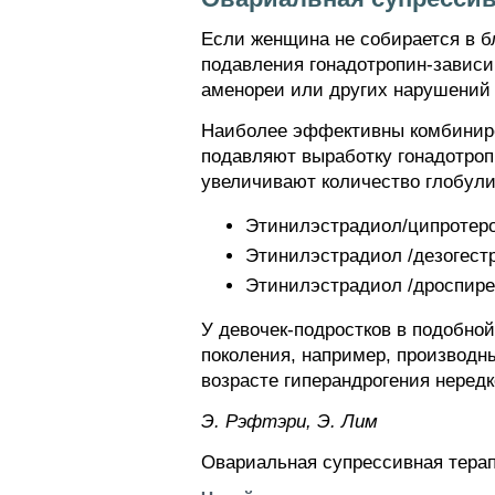
Если женщина не собирается в б
подавления гонадотропин-зависи
аменореи или других нарушений 
Наиболее эффективны комбиниров
подавляют выработку гонадотроп
увеличивают количество глобул
Этинилэстрадиол/ципротерон
Этинилэстрадиол /дезогестре
Этинилэстрадиол /дроспирено
У девочек-подростков в подобно
поколения, например, производны
возрасте гиперандрогения неред
Э. Pэфтэpи, Э. Лим
Овариальная супрессивная тера