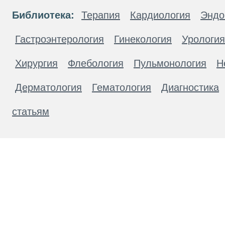
Библиотека:
Терапия
Кардиология
Эндо
Гастроэнтерология
Гинекология
Урология
Хирургия
Флебология
Пульмонология
Н
Дерматология
Гематология
Диагностика
статьям
Материалы, размещенные на данной странице
публичной офертой. Посетители сайта не дол
рекомендаций. ООО «ТН-Клиника» не несёт о
возникшие в результате использования инфо