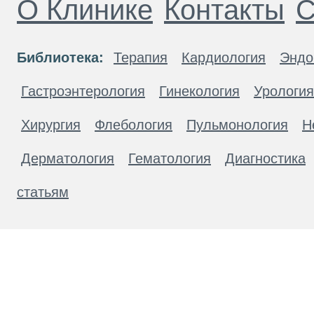
О Клинике
Контакты
С
Библиотека:
Терапия
Кардиология
Эндо
Гастроэнтерология
Гинекология
Урология
Хирургия
Флебология
Пульмонология
Н
Дерматология
Гематология
Диагностика
статьям
Материалы, размещенные на данной странице
публичной офертой. Посетители сайта не дол
рекомендаций. ООО «ТН-Клиника» не несёт о