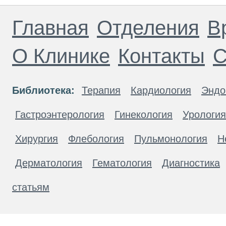
Главная
Отделения
В
О Клинике
Контакты
С
Библиотека:
Терапия
Кардиология
Эндо
Гастроэнтерология
Гинекология
Урология
Хирургия
Флебология
Пульмонология
Н
Дерматология
Гематология
Диагностика
статьям