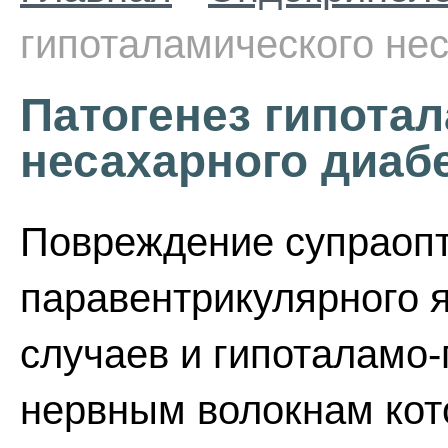
гипоталамического не
Патогенез гипота
несахарного диаб
Повреждение супраопт
паравентрикулярного я
случаев и гипоталамо-
нервным волокнам кот