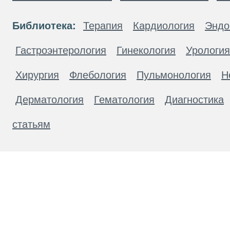
Библиотека:
Терапия
Кардиология
Эндо
Гастроэнтерология
Гинекология
Урология
Хирургия
Флебология
Пульмонология
Н
Дерматология
Гематология
Диагностика
статьям
Материалы, размещенные на данной странице
публичной офертой. Посетители сайта не дол
рекомендаций. ООО «ТН-Клиника» не несёт о
возникшие в результате использования инфо