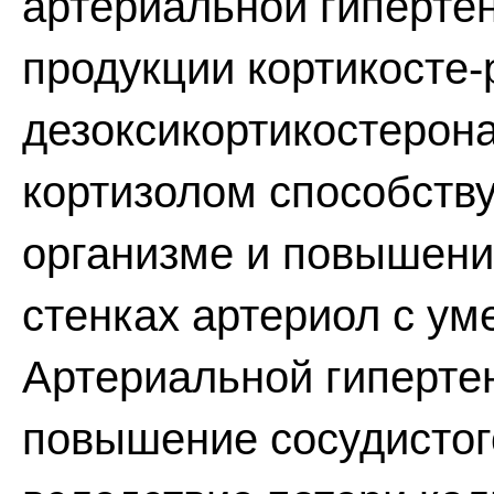
артериальной гипертен
продукции кортикосте-
дезоксикортикостерона
кортизолом способству
организме и повышени
стенках артериол с ум
Артериальной гипертен
повышение сосудистого