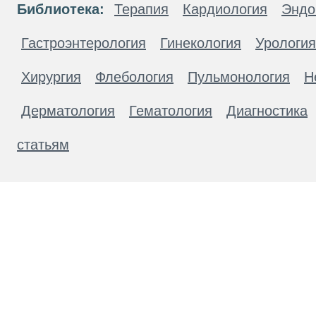
Библиотека:
Терапия
Кардиология
Эндо
Гастроэнтерология
Гинекология
Урология
Хирургия
Флебология
Пульмонология
Н
Дерматология
Гематология
Диагностика
статьям
Материалы, размещенные на данной странице
публичной офертой. Посетители сайта не дол
рекомендаций. ООО «ТН-Клиника» не несёт о
возникшие в результате использования инфо