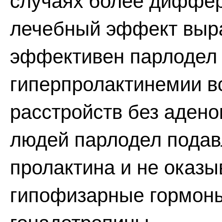
случаях более диффе
лечебный эффект выра
эффективен парлодел
гиперпролактинемии в
расстройств без аден
людей парлодел подав
пролактина и не оказы
гипофизарные гормоны 