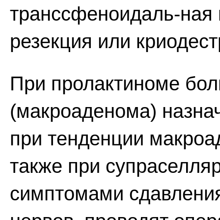
транссфеноидаль-ная 
резекция или криодест
При пролактиноме бол
(макроаденома) назна
при тенденции макроа
также при супраселляр
симптомами сдавления