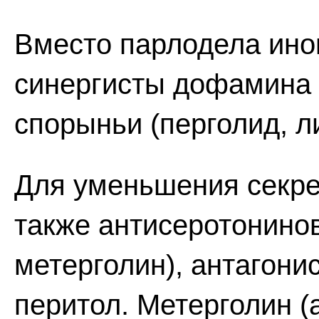
Вместо парлодела иног
синергисты дофамина 
спорыньи (перголид, ли
Для уменьшения секре
также антисеротонино
метерголин), антагони
перитол. Метерголин (