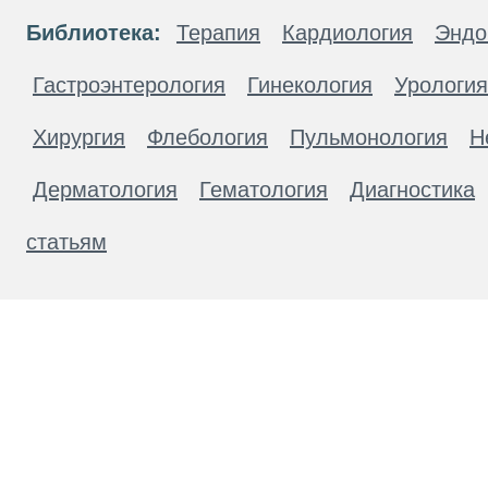
Библиотека:
Терапия
Кардиология
Эндо
Гастроэнтерология
Гинекология
Урология
Хирургия
Флебология
Пульмонология
Н
Дерматология
Гематология
Диагностика
статьям
Материалы, размещенные на данной странице
публичной офертой. Посетители сайта не дол
рекомендаций. ООО «ТН-Клиника» не несёт о
возникшие в результате использования инфо