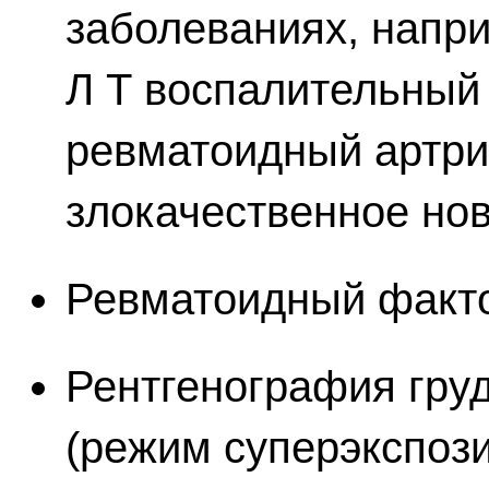
заболеваниях, напр
Л Т воспалительный
ревматоидный артрит
злокачественное но
Ревматоидный факто
Рентгенография гру
(режим суперэкспози