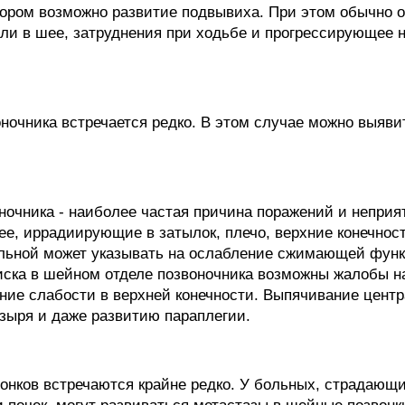
тором возможно развитие подвывиха. При этом обычно о
ли в шее, затруднения при ходьбе и прогрессирующее
оночника встречается редко. В этом случае можно выяв
ночника - наиболее частая причина поражений и непри
е, иррадиирующие в затылок, плечо, верхние конечност
ольной может указывать на ослабление сжимающей фун
ска в шейном отделе позвоночника возможны жалобы на
ние слабости в верхней конечности. Выпячивание центр
зыря и даже развитию параплегии.
нков встречаются крайне редко. У больных, страдающ