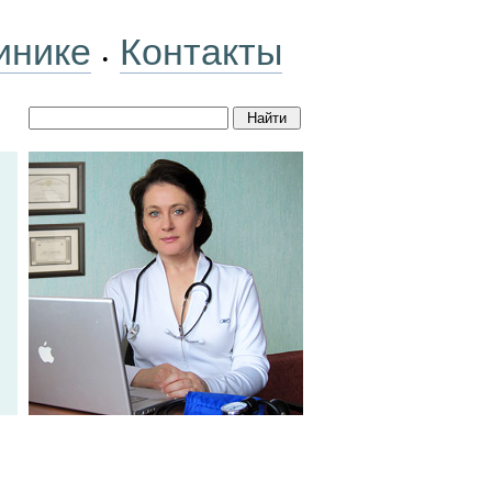
инике
Контакты
•