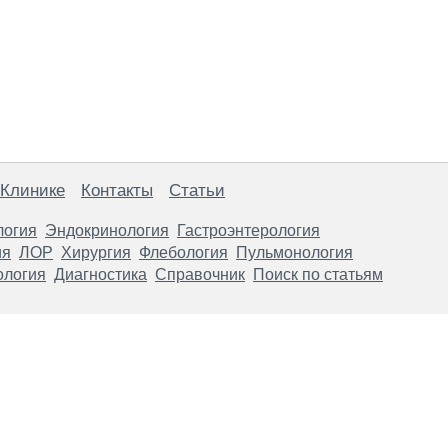
 Клинике
Контакты
Статьи
логия
Эндокринология
Гастроэнтерология
ия
ЛОР
Хирургия
Флебология
Пульмонология
ология
Диагностика
Справочник
Поиск по статьям
анице, носят информационный характер и не являются публичной
х рекомендаций. ООО «ТН-Клиника» не несёт ответственности за в
 информации, размещенной на данной странице.
ПОКАЗАНИЯ, ПОСОВЕТУЙ