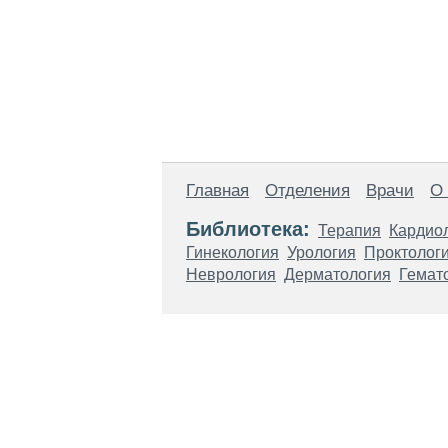
Главная
Отделения
Врачи
О
Библиотека:
Терапия
Кардио
Гинекология
Урология
Проктолог
Неврология
Дерматология
Гемат
Материалы, размещенные на данной стр
использовать их в качестве медицински
возникшие в результате использования
ЕСТЬ ПРОТИВО