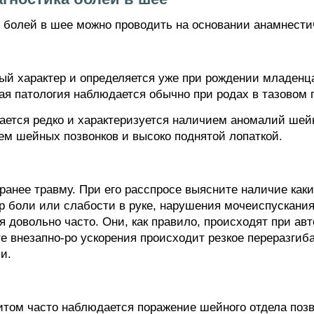
болей в шее можно проводить на основании анамнести
й характер и определяется уже при рождении младенца
кая патология наблюдается обычно при родах в тазовом
ется редко и характеризуется наличием аномалий шейн
м шейных позвонков и высоко поднятой лопаткой.
ранее травму. При его расспросе выясните наличие как
 боли или слабости в руке, нарушения мочеиспускания.
я довольно часто. Они, как правило, происходят при а
те внезапно-ро ускорения происходит резкое переразги
и.
том часто наблюдается поражение шейного отдела позв