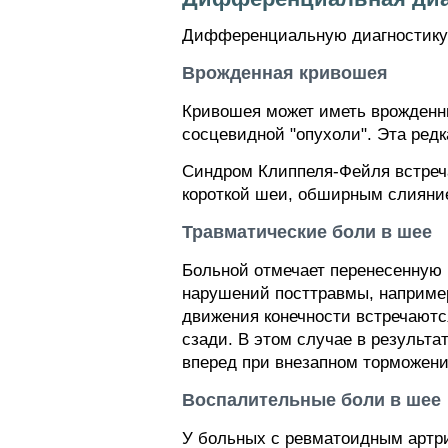
Дифференциальную диагностику 
Врожденная кривошея
Кривошея может иметь врожденны
сосцевидной "опухоли". Эта ред
Синдром Клиппеля-Фейля встреча
короткой шеи, обширным слияние
Травматические боли в шее
Больной отмечает перенесенную 
нарушений посттравмы, например
движения конечности встречаютс
сзади. В этом случае в результа
вперед при внезапном торможени
Воспалительные боли в шее
У больных с ревматоидным артри