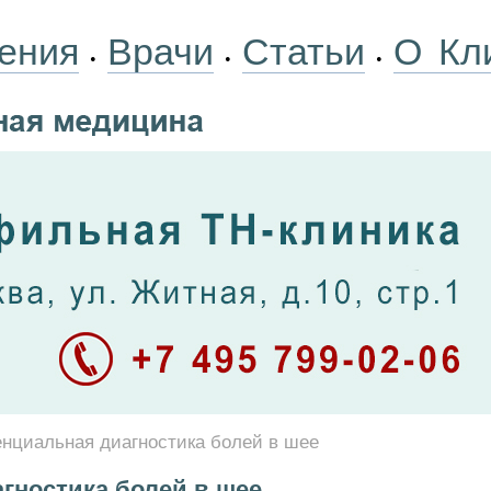
ения
Врачи
Статьи
О Кл
•
•
•
циальная диагностика болей в шее
ностика болей в шее