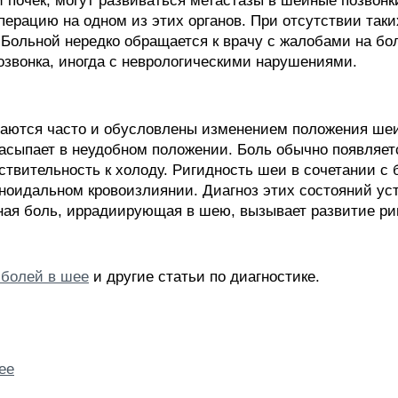
и почек, могут развиваться метастазы в шейные позвон
перацию на одном из этих органов. При отсутствии так
Больной нередко обращается к врачу с жалобами на боль
звонка, иногда с неврологическими нарушениями.
чаются часто и обусловлены изменением положения шеи
 засыпает в неудобном положении. Боль обычно появляет
твительность к холоду. Ригидность шеи в сочетании с
хноидальном кровоизлиянии. Диагноз этих состояний ус
ная боль, иррадиирующая в шею, вызывает развитие р
болей в шее
и другие статьи по диагностике.
ее