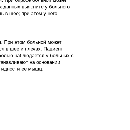
ки. При опросе больной может
их данных выясните у больного
 в шее; при этом у него
. При этом больной может
ся в шее и плечах. Пациент
 болью наблюдается у больных с
танавливают на основании
игидности ее мышц.