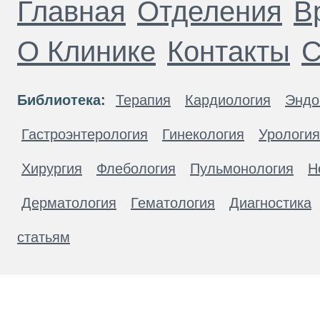
Главная
Отделения
В
О Клинике
Контакты
С
Библиотека:
Терапия
Кардиология
Эндо
Гастроэнтерология
Гинекология
Урология
Хирургия
Флебология
Пульмонология
Н
Дерматология
Гематология
Диагностика
статьям