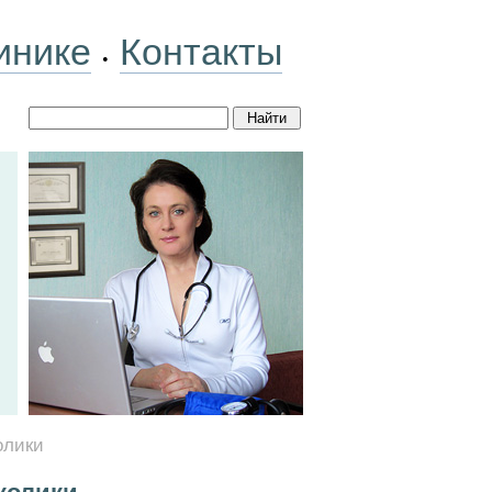
инике
Контакты
•
олики