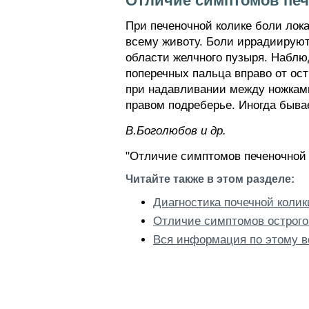
Отличие симптомов печ
При печеночной колике боли лок
всему животу. Боли иррадиируют 
области желчного пузыря. Наблюд
поперечных пальца вправо от ост
при надавливании между ножкам
правом подреберье. Иногда быва
В.Боголюбов и др.
"Отличие симптомов печеночной 
Читайте также в этом разделе:
Диагностика почечной колик
Отличие симптомов острого
Вся информация по этому в