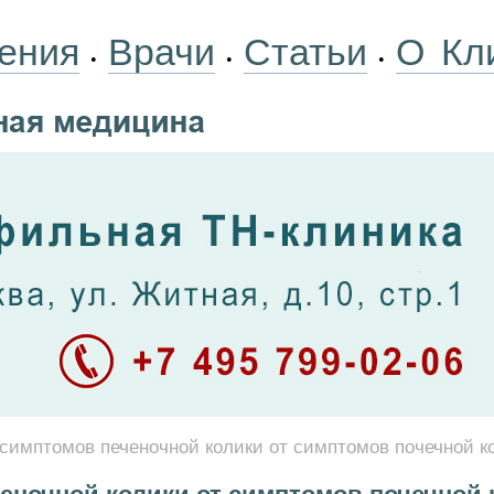
ения
Врачи
Статьи
О Кл
•
•
•
симптомов печеночной колики от симптомов почечной к