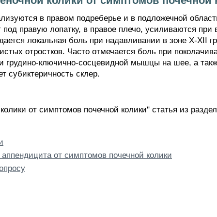
еночной колики от симптомов почечной 
ализуются в правом подреберье и в подложечной област
под правую лопатку, в правое плечо, усиливаются при 
ается локальная боль при надавливании в зоне X-XII гр
истых отростков. Часто отмечается боль при поколачив
и грудино-ключично-сосцевидной мышцы на шее, а такж
ет субиктеричность склер.
колики от симптомов почечной колики" статья из разде
и
 аппендицита от симптомов почечной колики
опросу