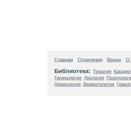
Главная
Отделения
Врачи
О
Библиотека:
Терапия
Кардио
Гинекология
Урология
Проктолог
Неврология
Дерматология
Гемат
Материалы, размещенные на данной стр
использовать их в качестве медицински
возникшие в результате использования
ЕСТЬ ПРОТИВО