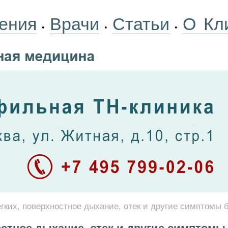
ения
Врачи
Статьи
О Кл
•
•
•
егких, поверхностное дыхание, отек и другие симптомы