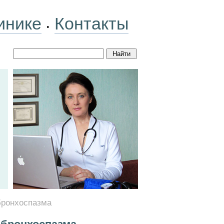
инике
Контакты
•
 бронхоспазма