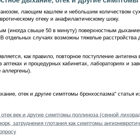
остное дыхание, отек и другие симптомы
ианозом, лающим кашлем и небольшим количеством сухи
евротическому отеку и анафилактическому шоку.
ым (иногда свыше 50 в минуту) поверхностным дыхание
. В отдельных случаях возможны тяжелые расстройства д
вляется, как правило, повторное поступление антигена
 аптеках и процедурных кабинетах, лабораториях и зав
 аллергены).
ыхание, отек и другие симптомы бронхоспазма" статья 
, отек век и другие симптомы поллиноза (сенной лихора
морк, затруднения глотания как симптомы ангионевротич
опросу