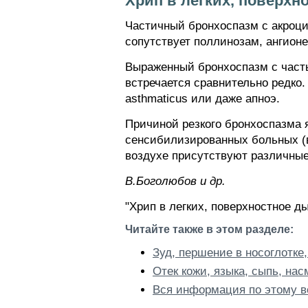
Хрип в легких, поверхн
Частичный бронхоспазм с акроц
сопутствует поллинозам, ангион
Выраженный бронхоспазм с част
встречается сравнительно редко
asthmaticus или даже апноэ.
Причиной резкого бронхоспазма я
сенсибилизированных больных (в
воздухе присутствуют различные
В.Боголюбов и др.
"Хрип в легких, поверхностное д
Читайте также в этом разделе:
Зуд, першение в носоглотке
Отек кожи, языка, сыпь, нас
Вся информация по этому в