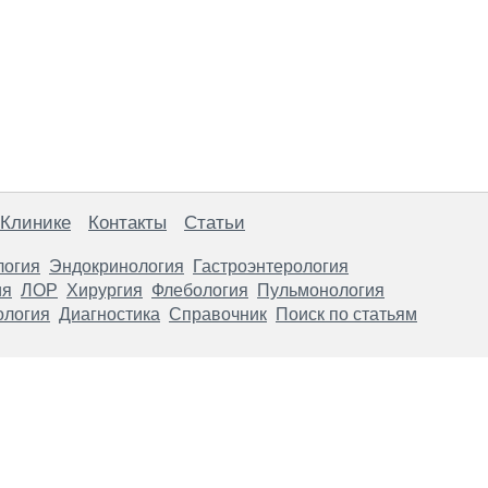
 Клинике
Контакты
Статьи
логия
Эндокринология
Гастроэнтерология
ия
ЛОР
Хирургия
Флебология
Пульмонология
ология
Диагностика
Справочник
Поиск по статьям
анице, носят информационный характер и не являются публичной
х рекомендаций. ООО «ТН-Клиника» не несёт ответственности за в
 информации, размещенной на данной странице.
ПОКАЗАНИЯ, ПОСОВЕТУЙ