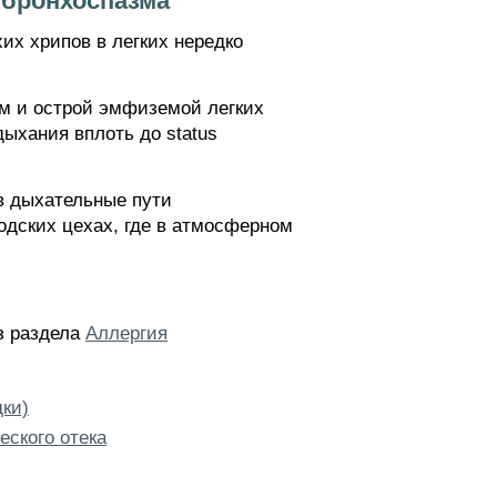
 бронхоспазма
х хрипов в легких нередко
м и острой эмфиземой легких
ыхания вплоть до status
 в дыхательные пути
одских цехах, где в атмосферном
из раздела
Аллергия
дки)
еского отека