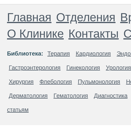
Главная
Отделения
В
О Клинике
Контакты
С
Библиотека:
Терапия
Кардиология
Эндо
Гастроэнтерология
Гинекология
Урология
Хирургия
Флебология
Пульмонология
Н
Дерматология
Гематология
Диагностика
статьям