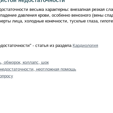
истой недостаточности
остаточности весьма характерны: внезапная резкая сла
падение давления крови, особенно венозного (вены спад
ерты лица, холодные конечности, тусклые глаза, гипот
достаточности" - статья из раздела
Кардиология
, обморок, коллапс, шок
 недостаточности, неотложная помощь
опросу