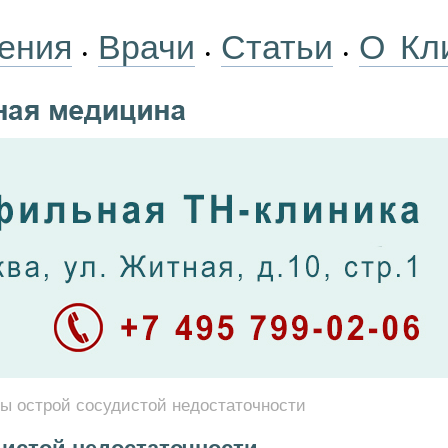
ения
Врачи
Статьи
О Кл
•
•
•
 острой сосудистой недостаточности