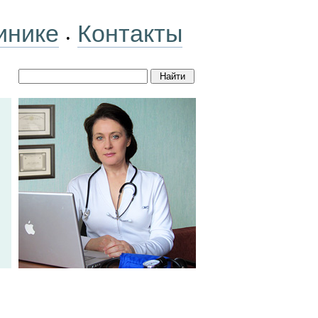
инике
Контакты
•