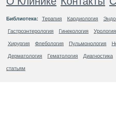
О Клинике
Контакты
С
Библиотека:
Терапия
Кардиология
Эндо
Гастроэнтерология
Гинекология
Урология
Хирургия
Флебология
Пульмонология
Н
Дерматология
Гематология
Диагностика
статьям
Материалы, размещенные на данной странице
публичной офертой. Посетители сайта не дол
рекомендаций. ООО «ТН-Клиника» не несёт о