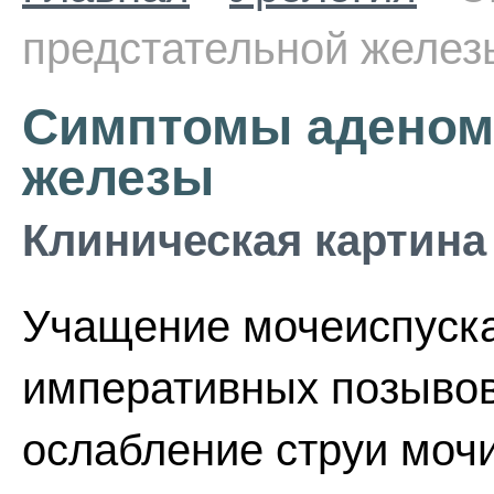
предстательной желез
Симптомы аденом
железы
Клиническая картина
Учащение мочеиспуска
императивных позывов
ослабление струи моч