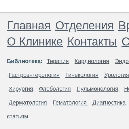
Главная
Отделения
В
О Клинике
Контакты
С
Библиотека:
Терапия
Кардиология
Эндо
Гастроэнтерология
Гинекология
Урология
Хирургия
Флебология
Пульмонология
Н
Дерматология
Гематология
Диагностика
статьям