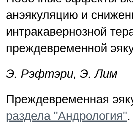
анэякуляцию и снижен
интракавернозной тер
преждевременной эяку
Э. Pэфтэpи, Э. Лим
Преждевременная эяк
раздела "Андрология"
.