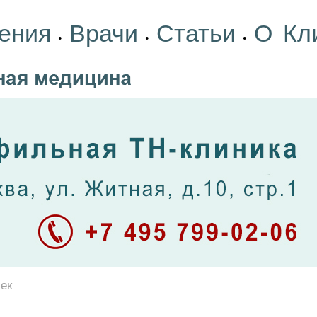
ения
Врачи
Статьи
О Кл
•
•
•
ек