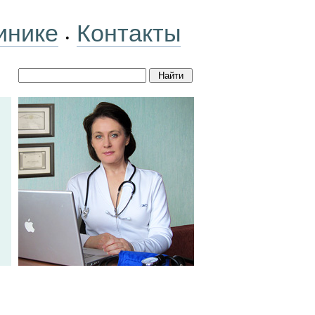
инике
Контакты
•