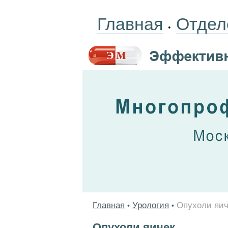
Главная
Отдел
•
Главная
Урология
Опухоли яич
•
•
Опухоли яичек