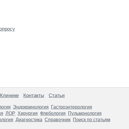
опросу
 Клинике
Контакты
Статьи
логия
Эндокринология
Гастроэнтерология
ия
ЛОР
Хирургия
Флебология
Пульмонология
ология
Диагностика
Справочник
Поиск по статьям