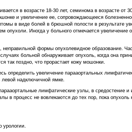
вается в возрасте 18-30 лет, семинома в возрасте от 30
шонке и увеличение ее, сопровождающееся болезненнос
томы в виде болей в брюшной полости в результате ув
м опухоли. Иногда у больного отмечается увеличение
, неправильной формы опухолевидное образование. Час
х случаях больной обнаруживает опухоль, когда она при
ся так поздно, что прорастает кожу мошонки.
есь определить увеличение парааортальных лимфатиче
 левой надключичной ямке.
парааортальные лимфатические узлы, в средостение и
ы в процесс не вовлекаются до тех пор, пока опухоль 
о урологии.