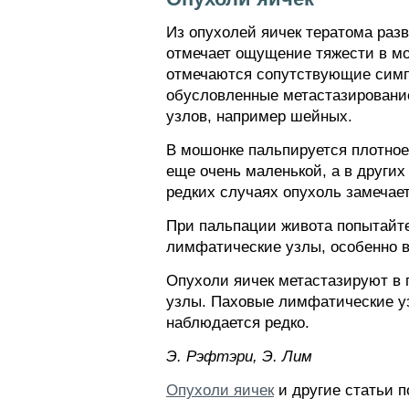
Из опухолей яичек тератома разви
отмечает ощущение тяжести в мо
отмечаются сопутствующие симп
обусловленные метастазирование
узлов, например шейных.
В мошонке пальпируется плотное
еще очень маленькой, а в други
редких случаях опухоль замечает
При пальпации живота попытайт
лимфатические узлы, особенно в
Опухоли яичек метастазируют в 
узлы. Паховые лимфатические узл
наблюдается редко.
Э. Pэфтэpи, Э. Лим
Опухоли яичек
и другие статьи п