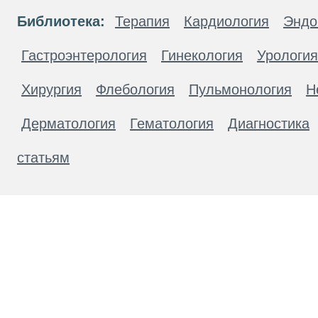
Библиотека:
Терапия
Кардиология
Эндо
Гастроэнтерология
Гинекология
Урология
Хирургия
Флебология
Пульмонология
Н
Дерматология
Гематология
Диагностика
статьям
Материалы, размещенные на данной странице
публичной офертой. Посетители сайта не дол
рекомендаций. ООО «ТН-Клиника» не несёт о
возникшие в результате использования инфо