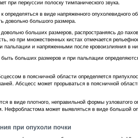
ет при перкуссии полоску тимпанического звука.
к определяться в виде напряженного опухолевидного об
ть довольно большого размера.
 довольно больших размеров, распространяясь до пахо
ть, но при множественных кистах отмечается рельефно
и пальпации и напряженными после кровоизлияния в ни
 быть больших размеров и при пальпации определяются 
сцессом в поясничной области определяется припухлос
каней. Абсцесс может прорываться в поясничной област
ся в виде плотного, неправильной формы узловатого о
м. Нефробластома может выявляться в виде большой оп
ия при опухоли почки