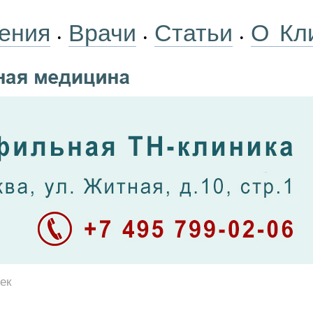
ения
Врачи
Статьи
О Кл
•
•
•
ек