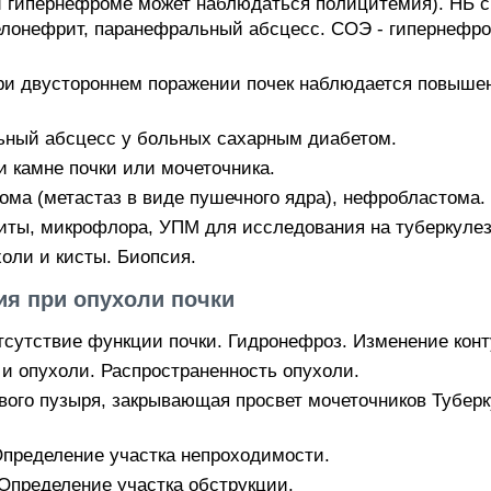
 гипернефроме может наблюдаться полицитемия). НЬ сн
иелонефрит, паранефральный абсцесс. СОЭ - гипернефро
ри двустороннем поражении почек наблюдается повыше
ьный абсцесс у больных сахарным диабетом.
 камне почки или мочеточника.
ома (метастаз в виде пушечного ядра), нефробластома.
циты, микрофлора, УПМ для исследования на туберкулез
ли и кисты. Биопсия.
я при опухоли почки
тсутствие функции почки. Гидронефроз. Изменение конт
и опухоли. Распространенность опухоли.
вого пузыря, закрывающая просвет мочеточников Туберк
Определение участка непроходимости.
Определение участка обструкции.