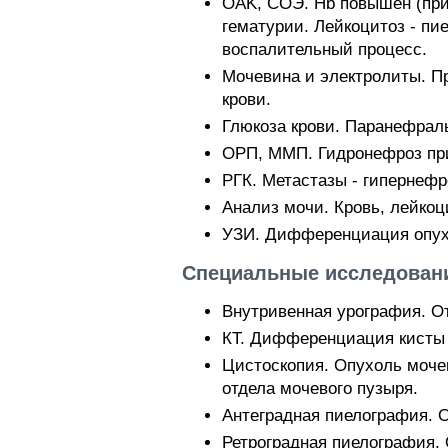
OAK, СОЭ. Нb повышен (при
гематурии. Лейкоцитоз - п
воспалительный процесс.
Мочевина и электролиты. П
крови.
Глюкоза крови. Паранефрал
ОРП, ММП. Гидронефроз при
РГК. Метастазы - гипернефр
Анализ мочи. Кровь, лейко
УЗИ. Дифференциация опухо
Специальные исследовани
Внутривенная урография. О
КТ. Дифференциация кисты 
Цистоскопия. Опухоль моче
отдела мочевого пузыря.
Антеградная пиелография. 
Ретроградная пиелография. 