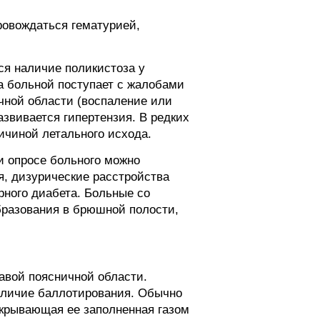
ровождаться гематурией,
ся наличие поликистоза у
да больной поступает с жалобами
чной области (воспаление или
азвивается гипертензия. В редких
ичиной летального исхода.
и опросе больного можно
я, дизурические расстройства
рного диабета. Больные со
бразования в брюшной полости,
авой поясничной области.
аличие баллотирования. Обычно
окрывающая ее заполненная газом