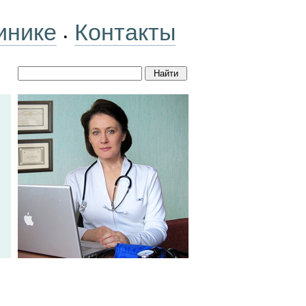
инике
Контакты
•