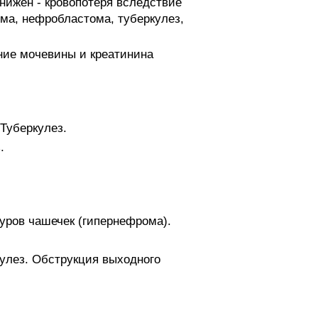
ижен - кровопотеря вследствие
ма, нефробластома, туберкулез,
ние мочевины и креатинина
 Туберкулез.
.
уров чашечек (гипернефрома).
улез. Обструкция выходного