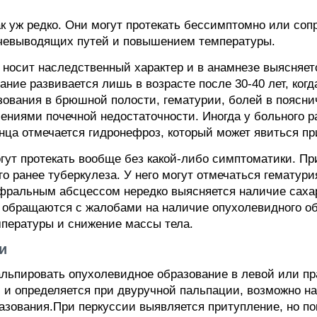
ак уж редко. Они могут протекать бессимптомно или соп
чевыводящих путей и повышением температуры.
 носит наследственный характер и в анамнезе выясняет
ание развивается лишь в возрасте после 30-40 лет, ког
зования в брюшной полости, гематурии, болей в поясни
лениями почечной недостаточности. Иногда у больного р
нца отмечается гидронефроз, который может явиться пр
гут протекать вообще без какой-либо симптоматики. Пр
о ранее туберкулеза. У него могут отмечаться гематури
ефральным абсцессом нередко выясняется наличие саха
 обращаются с жалобами на наличие опухолевидного о
пературы и снижение массы тела.
и
альпировать опухолевидное образование в левой или пр
 и определяется при двуручной пальпации, возможно н
азования.При перкуссии выявляется притупление, но п