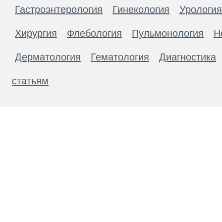
Гастроэнтерология
Гинекология
Урология
Хирургия
Флебология
Пульмонология
Н
Дерматология
Гематология
Диагностика
статьям
Материалы, размещенные на данной странице
публичной офертой. Посетители сайта не дол
рекомендаций. ООО «ТН-Клиника» не несёт о
возникшие в результате использования инфо
ЕСТЬ ПРОТИВОПОКАЗАН