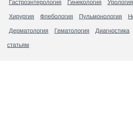
Гастроэнтерология
Гинекология
Урология
Хирургия
Флебология
Пульмонология
Н
Дерматология
Гематология
Диагностика
статьям
Материалы, размещенные на данной странице
публичной офертой. Посетители сайта не дол
рекомендаций. ООО «ТН-Клиника» не несёт о
возникшие в результате использования инфо
ЕСТЬ ПРОТИВОПОКАЗАН