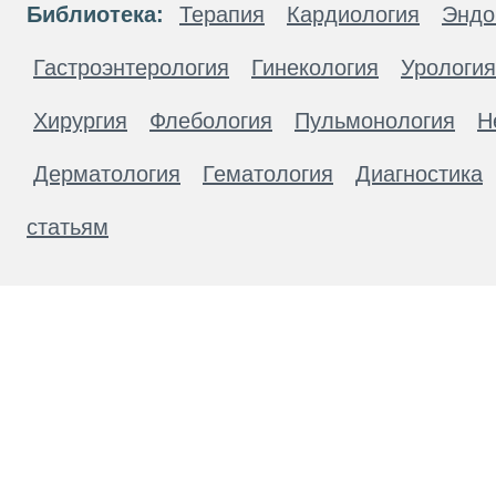
Библиотека:
Терапия
Кардиология
Эндо
Гастроэнтерология
Гинекология
Урология
Хирургия
Флебология
Пульмонология
Н
Дерматология
Гематология
Диагностика
статьям
Материалы, размещенные на данной странице
публичной офертой. Посетители сайта не дол
рекомендаций. ООО «ТН-Клиника» не несёт о
возникшие в результате использования инфо