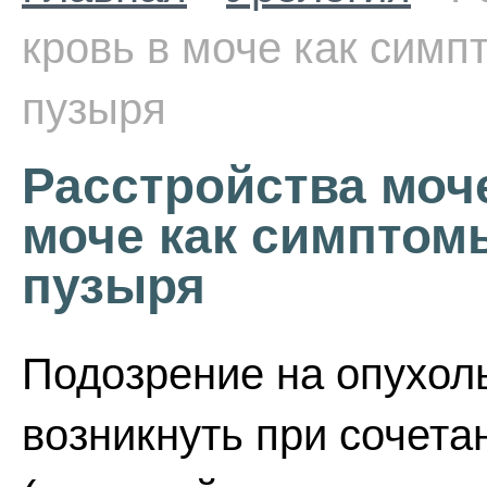
кровь в моче как симп
пузыря
Расстройства моч
моче как симптом
пузыря
Подозрение на опухол
возникнуть при сочета