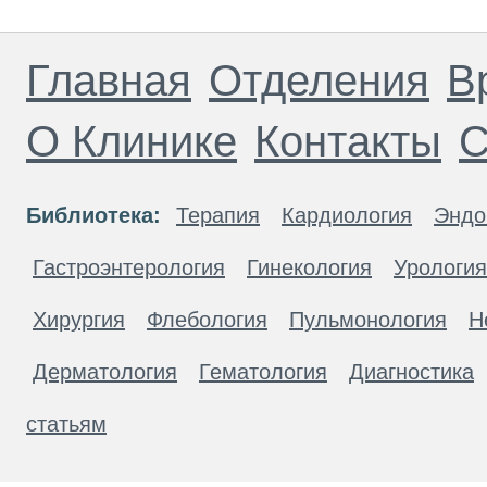
Главная
Отделения
В
О Клинике
Контакты
С
Библиотека:
Терапия
Кардиология
Эндо
Гастроэнтерология
Гинекология
Урология
Хирургия
Флебология
Пульмонология
Н
Дерматология
Гематология
Диагностика
статьям