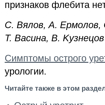
признаков флебита нет
C. Bялoв, A. Epмoлoв,
Т. Bacинa, B. Kyзнeцoв
Симптомы острого уре
урологии.
Читайте также в этом разде