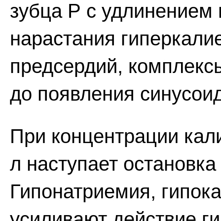
зубца Р с удлинением
нарастания гиперкали
предсердий, комплекс
до появления синусои
При концентрации кал
л наступает остановк
Гипонатриемия, гипок
усиливают действие г