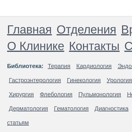
Главная
Отделения
В
О Клинике
Контакты
С
Библиотека:
Терапия
Кардиология
Эндо
Гастроэнтерология
Гинекология
Урология
Хирургия
Флебология
Пульмонология
Н
Дерматология
Гематология
Диагностика
статьям