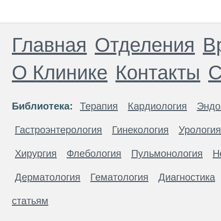
Главная
Отделения
В
О Клинике
Контакты
С
Библиотека:
Терапия
Кардиология
Эндо
Гастроэнтерология
Гинекология
Урология
Хирургия
Флебология
Пульмонология
Н
Дерматология
Гематология
Диагностика
статьям