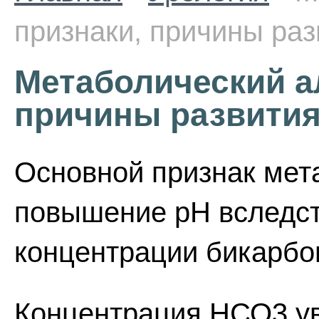
признаки, причины раз
Метаболический ал
причины развити
Основной признак мета
повышение рН вследст
концентрации бикарбо
Концентрация НСО3 ув