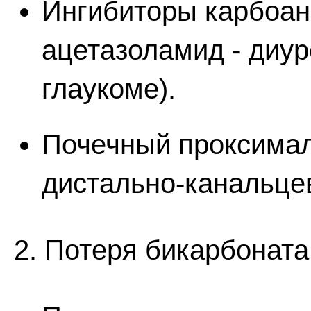
Ингибиторы карбоан
ацетазоламид - диу
глаукоме).
Почечный проксимал
дистально-канальце
2. Потеря бикарбоната