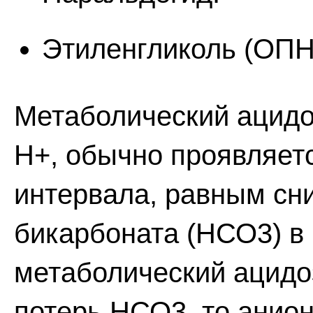
Этиленгликоль (ОПН
Метаболический ацидо
Н+, обычно проявляет
интервала, равным сн
бикарбоната (НСО3) в
метаболический ацидо
потерь НСО3, то анион