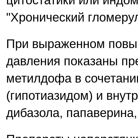
цитостатики или индом
"Хронический гломеру
При выраженном повы
давления показаны пр
метилдофа в сочетани
(гипотиазидом) и вну
дибазола, папаверина