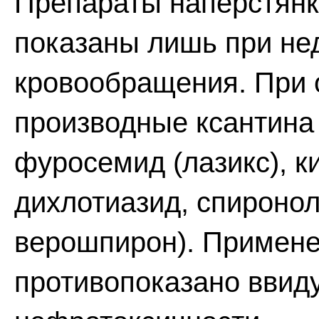
Препараты наперстянк
показаны лишь при не
кровообращения. При 
производные ксантина
фуросемид (лазикс), ки
дихлотиазид, спиронол
верошпирон). Примене
противопоказано ввид