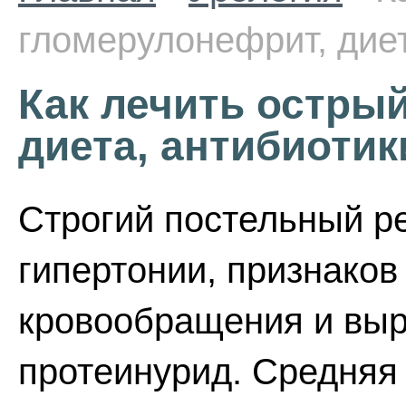
гломерулонефрит, диет
Как лечить остры
диета, антибиотик
Строгий постельный р
гипертонии, признаков
кровообращения и выр
протеинурид. Средняя