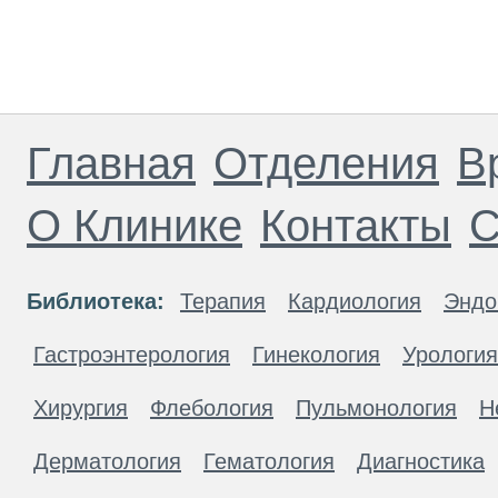
Главная
Отделения
В
О Клинике
Контакты
С
Библиотека:
Терапия
Кардиология
Эндо
Гастроэнтерология
Гинекология
Урология
Хирургия
Флебология
Пульмонология
Н
Дерматология
Гематология
Диагностика