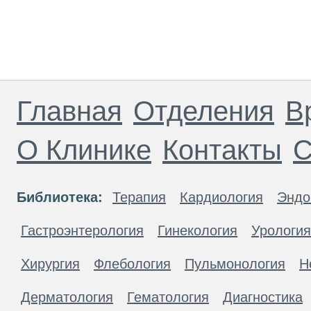
Главная
Отделения
В
О Клинике
Контакты
С
Библиотека:
Терапия
Кардиология
Эндо
Гастроэнтерология
Гинекология
Урология
Хирургия
Флебология
Пульмонология
Н
Дерматология
Гематология
Диагностика