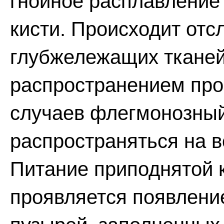
гнойное расплавление
кисти. Происходит отс
глубжележащих ткане
распространением проц
случаев флегмонозный
распространяться на в
Питание приподнятой 
проявляется появлен