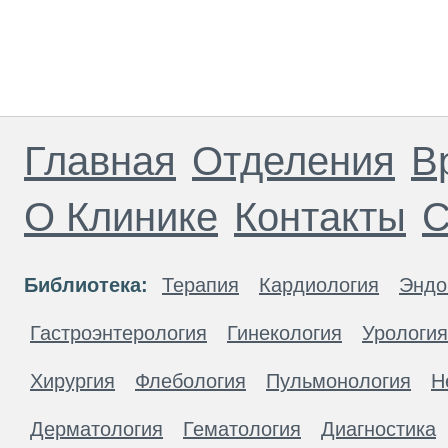
Главная
Отделения
В
О Клинике
Контакты
С
Библиотека:
Терапия
Кардиология
Эндо
Гастроэнтерология
Гинекология
Урология
Хирургия
Флебология
Пульмонология
Н
Дерматология
Гематология
Диагностика