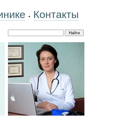
инике
Контакты
•