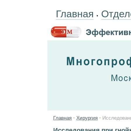
Главная
Отдел
•
Главная
•
Хирургия
•
Исследовани
Исследования при гной