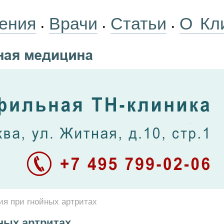
ения
Врачи
Статьи
О Кл
•
•
•
я при гнойных артритах
ных артритах