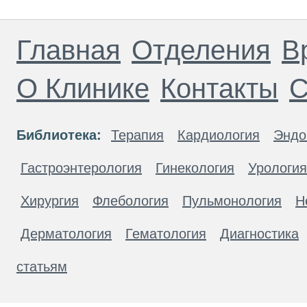
Главная
Отделения
В
О Клинике
Контакты
С
Библиотека:
Терапия
Кардиология
Эндо
Гастроэнтерология
Гинекология
Урология
Хирургия
Флебология
Пульмонология
Н
Дерматология
Гематология
Диагностика
статьям