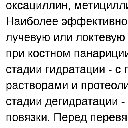
оксациллин, метицилли
Наиболее эффективно 
лучевую или локтевую
при костном панариции
стадии гидратации - с
растворами и протеол
стадии дегидратации 
повязки. Перед перевя