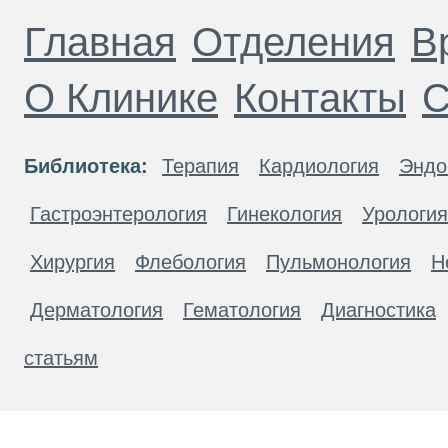
Главная
Отделения
В
О Клинике
Контакты
С
Библиотека:
Терапия
Кардиология
Эндо
Гастроэнтерология
Гинекология
Урология
Хирургия
Флебология
Пульмонология
Н
Дерматология
Гематология
Диагностика
статьям