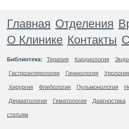
Главная
Отделения
В
О Клинике
Контакты
С
Библиотека:
Терапия
Кардиология
Эндо
Гастроэнтерология
Гинекология
Урология
Хирургия
Флебология
Пульмонология
Н
Дерматология
Гематология
Диагностика
статьям