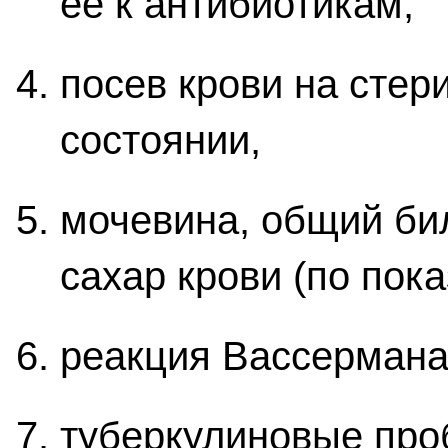
ее к антибиотикам,
посев крови на стер
состоянии,
мочевина, общий би
сахар крови (по пок
реакция Вассермана
туберкулиновые про