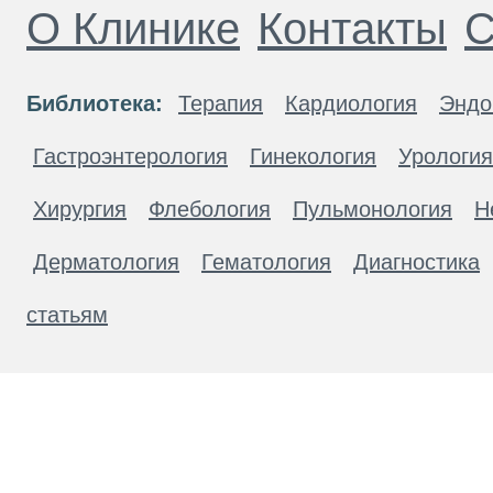
О Клинике
Контакты
С
Библиотека:
Терапия
Кардиология
Эндо
Гастроэнтерология
Гинекология
Урология
Хирургия
Флебология
Пульмонология
Н
Дерматология
Гематология
Диагностика
статьям
Материалы, размещенные на данной странице
публичной офертой. Посетители сайта не дол