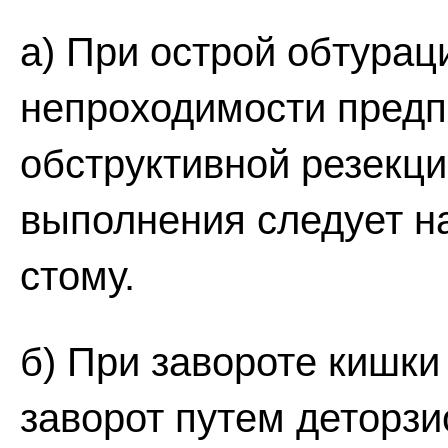
а) При острой обтура
непроходимости предп
обструктивной резекци
выполнения следует н
стому.
б) При завороте кишк
заворот путем деторзи