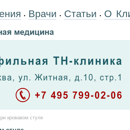
ения
Врачи
Статьи
О Кл
•
•
•
при кровавом стуле