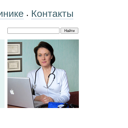
инике
Контакты
•