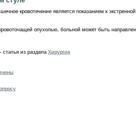
м стуле
шечное кровотечение является показанием к экстренной
кровоточащей опухолью, больной может быть направлен
 - статья из раздела
Хирургия
ичины
опросу