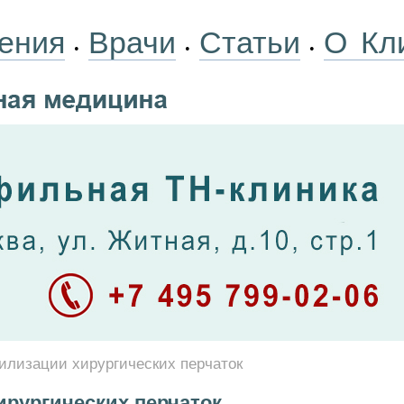
ения
Врачи
Статьи
О Кл
•
•
•
илизации хирургических перчаток
ирургических перчаток