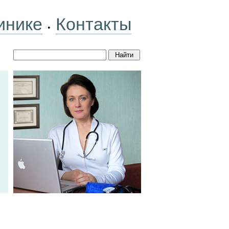
инике
Контакты
•